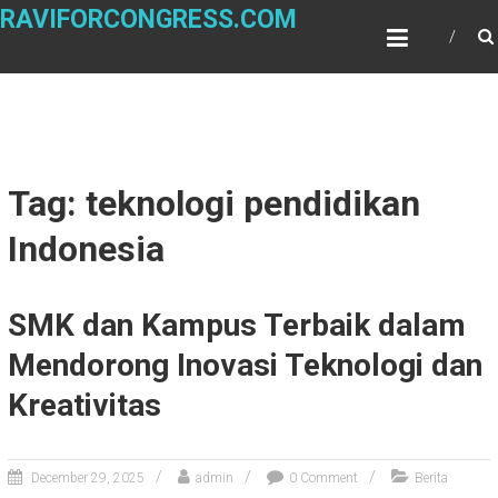
Skip
RAVIFORCONGRESS.COM
to
content
Tag: teknologi pendidikan
Indonesia
SMK dan Kampus Terbaik dalam
Mendorong Inovasi Teknologi dan
Kreativitas
December 29, 2025
admin
0 Comment
Berita