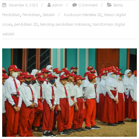
December 4, 2025
admin
0 Comment
Berita
,
,
,
Pendidikan
Pendidikan
Sekolah
Kurikulum Merdeka SD
literasi digital
,
,
,
siswa
pendidikan SD
teknologi pendidikan Indonesia
transformasi digital
sekolah