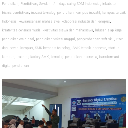
,
,
,
Pendidikan
Pendidikan
Sekolah
daya saing SDM Indonesia.
inkubator
,
,
,
bisnis pendidikan
inovasi teknologi pendidikan
kampus inovatif
kampus terbaik
,
,
,
Indonesia
kewirausahaan mahasiswa
kolaborasi industri dan kampus
,
,
,
kreativitas generasi muda
kreativitas siswa dan mahasiswa
lulusan siap kerja
,
,
,
pendidikan era digital
pendidikan vokasi unggul
pengembangan soft skill
riset
,
,
,
dan inovasi kampus
SMK berbasis teknologi
SMK terbaik Indonesia
startup
,
,
,
kampus
teaching factory SMK
teknologi pendidikan Indonesia
transformasi
digital pendidikan