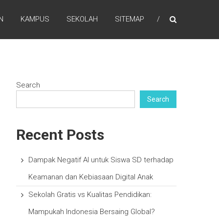
N
KAMPUS
SEKOLAH
SITEMAP
Search
Search
Recent Posts
Dampak Negatif AI untuk Siswa SD terhadap
Keamanan dan Kebiasaan Digital Anak
Sekolah Gratis vs Kualitas Pendidikan:
Mampukah Indonesia Bersaing Global?