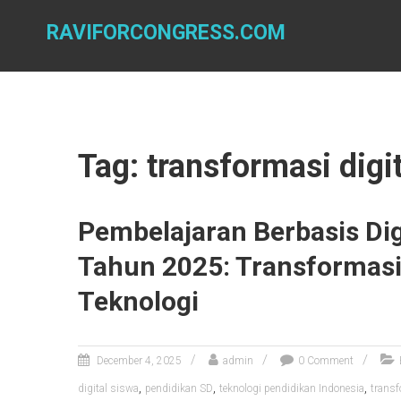
Skip
to
RAVIFORCONGRESS.COM
content
Tag: transformasi digi
Pembelajaran Berbasis Dig
Tahun 2025: Transformasi
Teknologi
December 4, 2025
admin
0 Comment
,
,
,
digital siswa
pendidikan SD
teknologi pendidikan Indonesia
transf