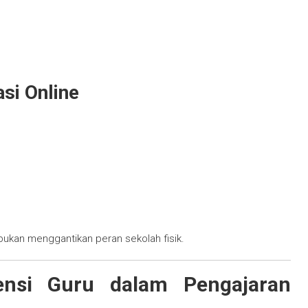
si Online
bukan menggantikan peran sekolah fisik.
ensi Guru dalam Pengajaran