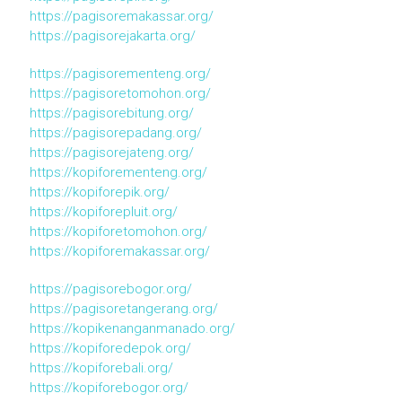
https://pagisoremakassar.org/
https://pagisorejakarta.org/
https://pagisorementeng.org/
https://pagisoretomohon.org/
https://pagisorebitung.org/
https://pagisorepadang.org/
https://pagisorejateng.org/
https://kopiforementeng.org/
https://kopiforepik.org/
https://kopiforepluit.org/
https://kopiforetomohon.org/
https://kopiforemakassar.org/
https://pagisorebogor.org/
https://pagisoretangerang.org/
https://kopikenanganmanado.org/
https://kopiforedepok.org/
https://kopiforebali.org/
https://kopiforebogor.org/