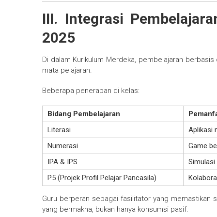
III. Integrasi Pembelaja
2025
Di dalam Kurikulum Merdeka, pembelajaran berbasis d
mata pelajaran.
Beberapa penerapan di kelas:
Bidang Pembelajaran
Pemanfa
Literasi
Aplikasi
Numerasi
Game be
IPA & IPS
Simulasi 
P5 (Projek Profil Pelajar Pancasila)
Kolaboras
Guru berperan sebagai fasilitator yang memastikan
yang bermakna, bukan hanya konsumsi pasif.