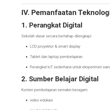
IV. Pemanfaatan Teknolog
1. Perangkat Digital
Sekolah dasar secara bertahap dilengkapi:
LCD proyektor & smart display
Tablet dan laptop pembelajaran
Perangkat IoT sederhana untuk eksperimen sain
2. Sumber Belajar Digital
Konten pembelajaran semakin beragam:
video edukasi