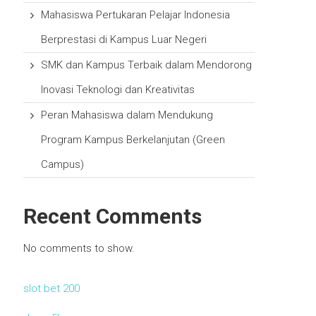
Mahasiswa Pertukaran Pelajar Indonesia
Berprestasi di Kampus Luar Negeri
SMK dan Kampus Terbaik dalam Mendorong
Inovasi Teknologi dan Kreativitas
Peran Mahasiswa dalam Mendukung
Program Kampus Berkelanjutan (Green
Campus)
Recent Comments
No comments to show.
slot bet 200