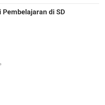
i Pembelajaran di SD
s