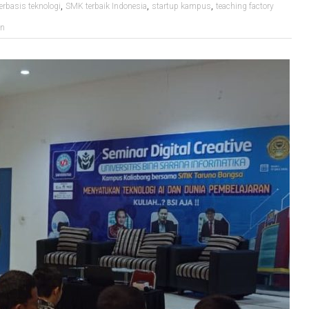
,
,
,
rbasis teknologi
SMK terbaik Indonesia
startup kampus
teaching factory
an