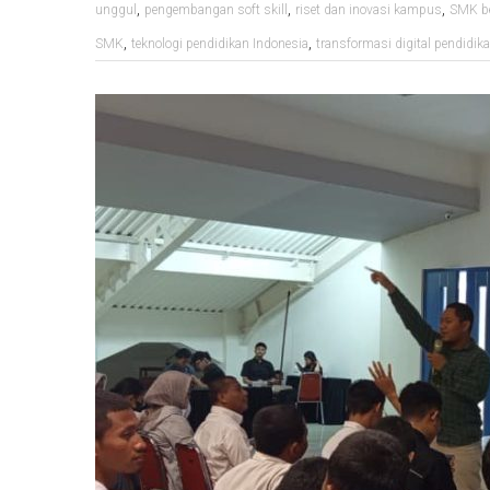
,
,
,
unggul
pengembangan soft skill
riset dan inovasi kampus
SMK be
,
,
SMK
teknologi pendidikan Indonesia
transformasi digital pendidik