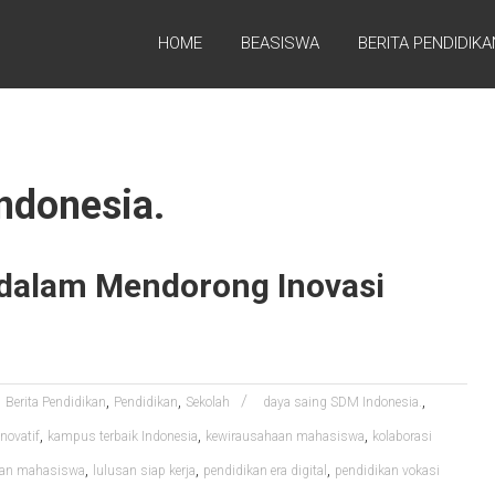
HOME
BEASISWA
BERITA PENDIDIKA
ndonesia.
dalam Mendorong Inovasi
,
,
,
Berita Pendidikan
Pendidikan
Sekolah
daya saing SDM Indonesia.
,
,
,
novatif
kampus terbaik Indonesia
kewirausahaan mahasiswa
kolaborasi
,
,
,
 dan mahasiswa
lulusan siap kerja
pendidikan era digital
pendidikan vokasi