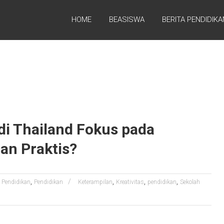
HOME
BEASISWA
BERITA PENDIDIKA
i Thailand Fokus pada
lan Praktis?
,
,
,
,
a Pendidikan
Pendidikan
Keterampilan
Kreativitas
pendidikan
Sekolah