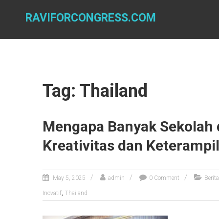
Skip
to
RAVIFORCONGRESS.COM
content
Tag: Thailand
Mengapa Banyak Sekolah d
Kreativitas dan Keterampi
May 5, 2025
admin
0 Comment
Berit
,
Inovatif
Thailand