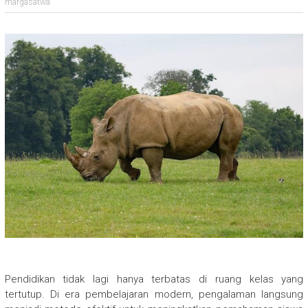
margasatwa
Pendidikan tidak lagi hanya terbatas di ruang kelas yang
tertutup. Di era pembelajaran modern, pengalaman langsung