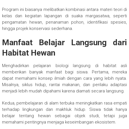
Program ini biasanya melibatkan kombinasi antara materi teori di
kelas dan kegiatan lapangan di suaka margasatwa, seperti
pengamatan hewan, penanaman pohon, identifikasi spesies,
hingga projek konservasi sederhana.
Manfaat Belajar Langsung dari
Habitat Hewan
Menghadirkan pelajaran biologi langsung di habitat asli
memberikan banyak manfaat bagi siswa. Pertama, mereka
dapat memahami konsep ilmiah dengan cara yang lebih nyata.
Misalnya, siklus hidup, rantai makanan, dan perilaku adaptasi
menjadi lebih mudah dipahami karena diamati secara langsung.
Kedua, pembelajaran di alam terbuka meningkatkan rasa empati
terhadap lingkungan dan makhluk hidup. Siswa tidak hanya
belajar tentang hewan sebagai objek studi, tetapi juga
memahami pentingnya menjaga keseimbangan ekosistem.