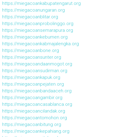
https://miegacoankabupatengarut.org
https://miegacoanungaran.org
https://miegacoanblitar.org
https://miegacoanprobolinggo.org
https://miegacoansemarapura.org
https://miegacoankebumen.org
https://miegacoankabmajalengka.org
https://miegacoanbone.org
https://miegacoansunter.org
https://miegacoandaanmogot.org
https://miegacoansudirman.org
https://miegacoankapuk.org
https://miegacoanpejaten.org
https://miegacoanbandaaceh.org
https://miegacoangambir.org
https://miegacoancasablanca.org
https://miegacoancilandak.org
https://miegacoantomohon.org
https://miegacoanbitung.org
https://miegacoankepahiang.org