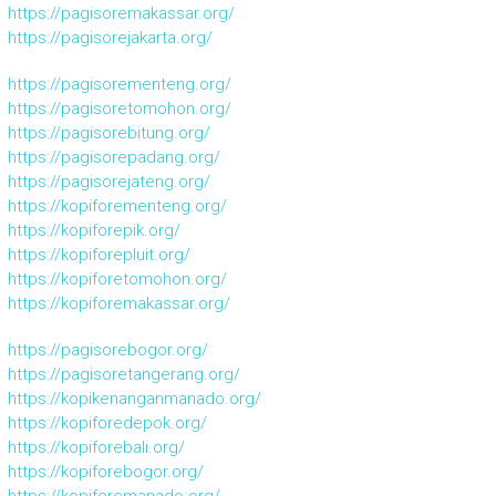
https://pagisoremakassar.org/
https://pagisorejakarta.org/
https://pagisorementeng.org/
https://pagisoretomohon.org/
https://pagisorebitung.org/
https://pagisorepadang.org/
https://pagisorejateng.org/
https://kopiforementeng.org/
https://kopiforepik.org/
https://kopiforepluit.org/
https://kopiforetomohon.org/
https://kopiforemakassar.org/
https://pagisorebogor.org/
https://pagisoretangerang.org/
https://kopikenanganmanado.org/
https://kopiforedepok.org/
https://kopiforebali.org/
https://kopiforebogor.org/
https://kopiforemanado.org/