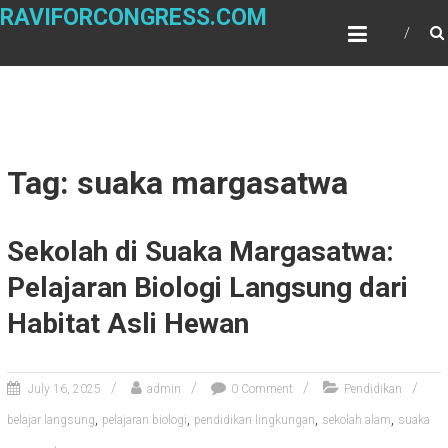
Skip
RAVIFORCONGRESS.COM
to
content
Tag: suaka margasatwa
Sekolah di Suaka Margasatwa:
Pelajaran Biologi Langsung dari
Habitat Asli Hewan
July 16, 2025
admin
0 Comment
Pendidikan
,
,
,
,
belajar langsung
pelajaran biologi
pendidikan lingkungan
sekolah alam
suaka