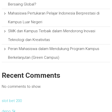
Bersaing Global?
Mahasiswa Pertukaran Pelajar Indonesia Berprestasi di
Kampus Luar Negeri
SMK dan Kampus Terbaik dalam Mendorong Inovasi
Teknologi dan Kreativitas
Peran Mahasiswa dalam Mendukung Program Kampus
Berkelanjutan (Green Campus)
Recent Comments
No comments to show.
slot bet 200
depo 5k