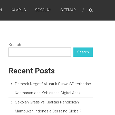
N
KAMPUS
SEKOLAH
SITEMAP
Search
Search
Recent Posts
Dampak Negatif AI untuk Siswa SD terhadap
Keamanan dan Kebiasaan Digital Anak
Sekolah Gratis vs Kualitas Pendidikan:
Mampukah Indonesia Bersaing Global?