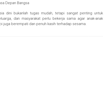
Masa Depan Bangsa
ia dini bukanlah tugas mudah, tetapi sangat penting untuk
eluarga, dan masyarakat perlu bekerja sama agar anak-anak
api juga berempati dan penuh kasih terhadap sesama.