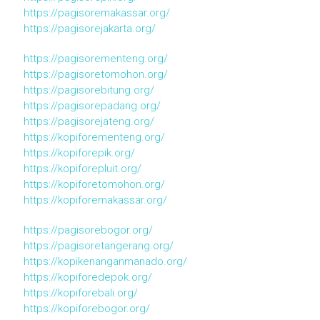
https://pagisoremakassar.org/
https://pagisorejakarta.org/
https://pagisorementeng.org/
https://pagisoretomohon.org/
https://pagisorebitung.org/
https://pagisorepadang.org/
https://pagisorejateng.org/
https://kopiforementeng.org/
https://kopiforepik.org/
https://kopiforepluit.org/
https://kopiforetomohon.org/
https://kopiforemakassar.org/
https://pagisorebogor.org/
https://pagisoretangerang.org/
https://kopikenanganmanado.org/
https://kopiforedepok.org/
https://kopiforebali.org/
https://kopiforebogor.org/