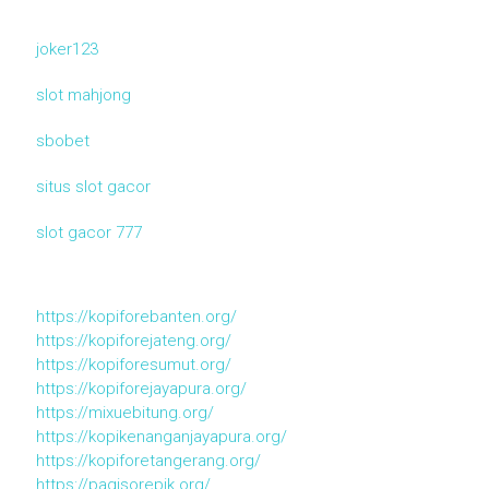
joker123
slot mahjong
sbobet
situs slot gacor
slot gacor 777
https://kopiforebanten.org/
https://kopiforejateng.org/
https://kopiforesumut.org/
https://kopiforejayapura.org/
https://mixuebitung.org/
https://kopikenanganjayapura.org/
https://kopiforetangerang.org/
https://pagisorepik.org/