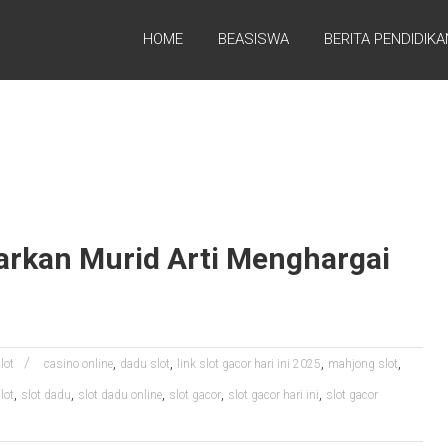
HOME
BEASISWA
BERITA PENDIDIKA
arkan Murid Arti Menghargai
,
,
,
,
lot
casino online
dadu slot
link slot gacor hari ini 2025
mahjong slot
,
,
,
,
,
lot
slot dadu
slot dadu online
slot gacor
slot gacor hari ini
slot gacor