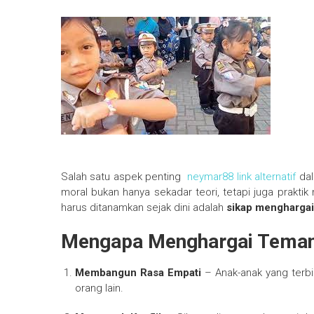
Salah satu aspek penting
neymar88 link alternatif
dal
moral bukan hanya sekadar teori, tetapi juga praktik
harus ditanamkan sejak dini adalah
sikap mengharga
Mengapa Menghargai Teman 
Membangun Rasa Empati
– Anak-anak yang terb
orang lain.