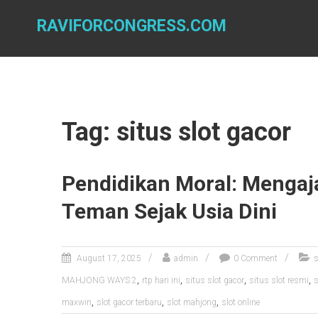
Skip
to
RAVIFORCONGRESS.COM
content
Tag: situs slot gacor
Pendidikan Moral: Mengaj
Teman Sejak Usia Dini
August 17, 2025
admin
0 Comment
s
,
,
,
,
MAHJONG WAYS 2
rtp hari ini
situs slot gacor
situs slot resmi
s
,
,
,
maxwin
slot gacor terbaru
slot mahjong
slot online