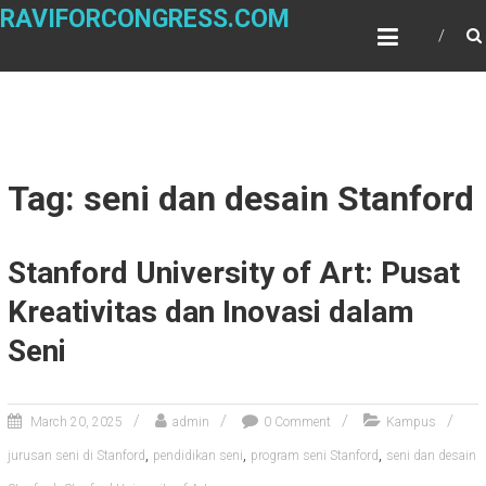
Skip
RAVIFORCONGRESS.COM
to
content
Tag: seni dan desain Stanford
Stanford University of Art: Pusat
Kreativitas dan Inovasi dalam
Seni
March 20, 2025
admin
0 Comment
Kampus
,
,
,
jurusan seni di Stanford
pendidikan seni
program seni Stanford
seni dan desain