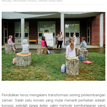
,
,
terbuka
Pendidikan Inovatif
sekolah tanpa kelas
Pendidikan terus mengalami transformasi seiring perkembangan
zaman. Salah satu inovasi yang mulai menarik perhatian adalah
konsep
sekolah tanpa kelas
, yakni metode pembelajaran yang