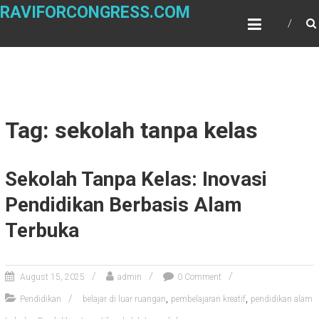
Skip
RAVIFORCONGRESS.COM
to
content
Tag: sekolah tanpa kelas
Sekolah Tanpa Kelas: Inovasi
Pendidikan Berbasis Alam
Terbuka
August 15, 2025
admin
0 Comment
,
,
Pendidikan
belajar di luar ruangan
pembelajaran kreatif
pendidikan alam