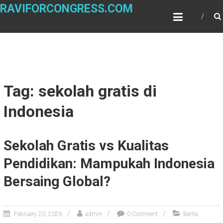
Skip
RAVIFORCONGRESS.COM
to
content
Tag: sekolah gratis di
Indonesia
Sekolah Gratis vs Kualitas
Pendidikan: Mampukah Indonesia
Bersaing Global?
February 20, 2026
admin
0 Comment
Berita