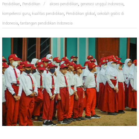
,
,
,
Pendidikan
Pendidikan
akses pendidikan
generasi unggul Indonesia
,
,
,
kompetensi guru
kualitas pendidikan
Pendidikan global
sekolah gratis di
,
Indonesia
tantangan pendidikan Indonesia