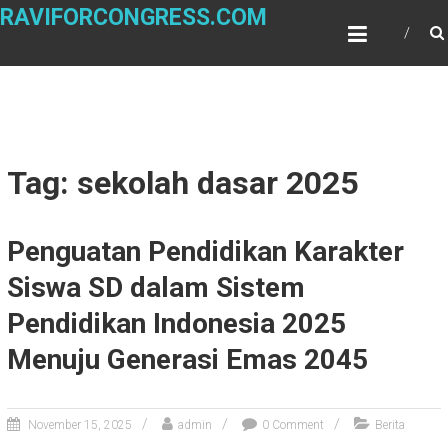
Skip
RAVIFORCONGRESS.COM
to
content
Tag: sekolah dasar 2025
Penguatan Pendidikan Karakter
Siswa SD dalam Sistem
Pendidikan Indonesia 2025
Menuju Generasi Emas 2045
November 15, 2025
admin
0 Comment
Berita