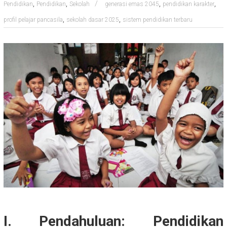
,
,
,
,
Pendidikan
Pendidikan
Sekolah
generasi emas 2045
pendidikan karakter
,
,
profil pelajar pancasila
sekolah dasar 2025
sistem pendidikan terbaru
I. Pendahuluan: Pendidikan