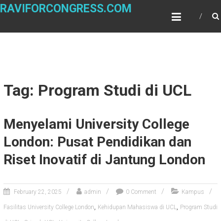
Skip
RAVIFORCONGRESS.COM
to
content
Tag: Program Studi di UCL
Menyelami University College
London: Pusat Pendidikan dan
Riset Inovatif di Jantung London
February 22, 2025
admin
0 Comment
Kampus
,
,
Fasilitas University College London
Kehidupan Mahasiswa di UCL
Program Studi