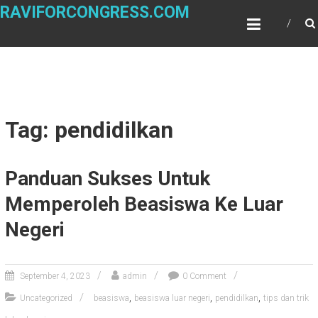
Skip
RAVIFORCONGRESS.COM
to
content
Tag: pendidilkan
Panduan Sukses Untuk
Memperoleh Beasiswa Ke Luar
Negeri
September 4, 2023
admin
0 Comment
,
,
,
Uncategorized
beasiswa
beasiswa luar negeri
pendidilkan
tips dan trik