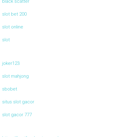
black scatter
slot bet 200
slot online
slot
joker123
slot mahjong
sbobet
situs slot gacor
slot gacor 777