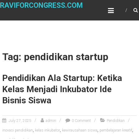
Skip
RAVIFORCONGRESS.COM
to
content
Tag: pendidikan startup
Pendidikan Ala Startup: Ketika
Kelas Menjadi Inkubator Ide
Bisnis Siswa
July 27, 2025
admin
0 Comment
Pendidikan
,
,
,
,
inovasi pendidikan
kelas inkubator
kewirausahaan siswa
pembelajaran kreatif