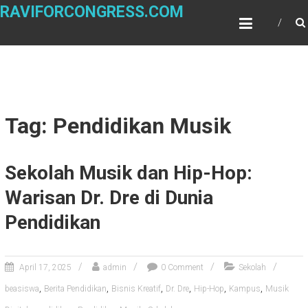
Skip
RAVIFORCONGRESS.COM
to
content
Tag: Pendidikan Musik
Sekolah Musik dan Hip-Hop:
Warisan Dr. Dre di Dunia
Pendidikan
April 17, 2025
admin
0 Comment
Sekolah
,
,
,
,
,
,
beasiswa
Berita Pendidikan
Bisnis Kreatif
Dr. Dre
Hip-Hop
Kampus
Musik