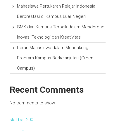
Mahasiswa Pertukaran Pelajar Indonesia
Berprestasi di Kampus Luar Negeri
SMK dan Kampus Terbaik dalam Mendorong
Inovasi Teknologi dan Kreativitas
Peran Mahasiswa dalam Mendukung
Program Kampus Berkelanjutan (Green
Campus)
Recent Comments
No comments to show.
slot bet 200