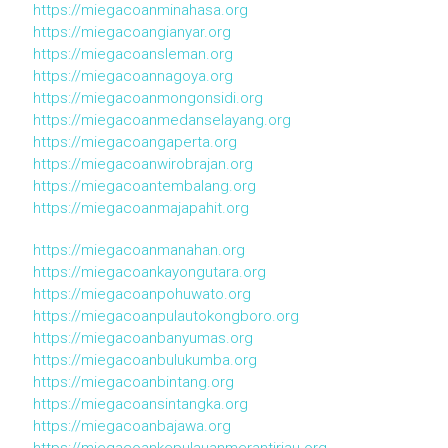
https://miegacoanminahasa.org
https://miegacoangianyar.org
https://miegacoansleman.org
https://miegacoannagoya.org
https://miegacoanmongonsidi.org
https://miegacoanmedanselayang.org
https://miegacoangaperta.org
https://miegacoanwirobrajan.org
https://miegacoantembalang.org
https://miegacoanmajapahit.org
https://miegacoanmanahan.org
https://miegacoankayongutara.org
https://miegacoanpohuwato.org
https://miegacoanpulautokongboro.org
https://miegacoanbanyumas.org
https://miegacoanbulukumba.org
https://miegacoanbintang.org
https://miegacoansintangka.org
https://miegacoanbajawa.org