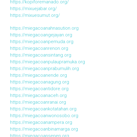
https://kopiforemanado.org/
https://mixuejabar.org/
https://mixuesumut.org/
https://miegacoanahnasution.org
https://miegacoangejayan.org
https://miegacoanpemuda.org
https://miegacoanrenon.org
https://miegacoansintang.org
https://miegacoanpulaupramuka.org
https://miegacoanprabumulih.org
https://miegacoanende.org
https://miegacoanagung.org
https://miegacoantidore.org
https://miegacoanaceh.org
https://miegacoanranai.org
https://miegacoankotatahan.org
https://miegacoanwonosobo.org
https://miegacoanampera.org
https://miegacoanbinamarga.org
https://miegacoansenen.org