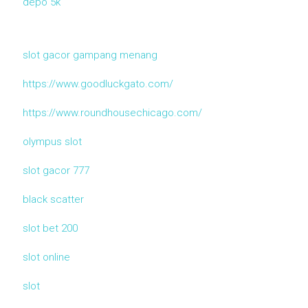
depo 5k
slot gacor gampang menang
https://www.goodluckgato.com/
https://www.roundhousechicago.com/
olympus slot
slot gacor 777
black scatter
slot bet 200
slot online
slot