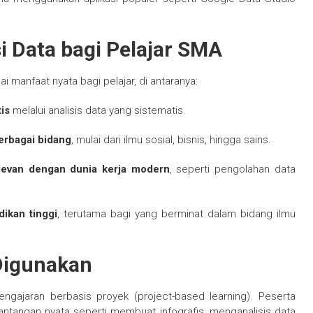
i Data bagi Pelajar SMA
 manfaat nyata bagi pelajar, di antaranya:
is
melalui analisis data yang sistematis.
erbagai bidang
, mulai dari ilmu sosial, bisnis, hingga sains.
levan dengan dunia kerja modern
, seperti pengolahan data
ikan tinggi
, terutama bagi yang berminat dalam bidang ilmu
Digunakan
gajaran berbasis proyek (project-based learning). Peserta
 tantangan nyata seperti membuat infografis, menganalisis data