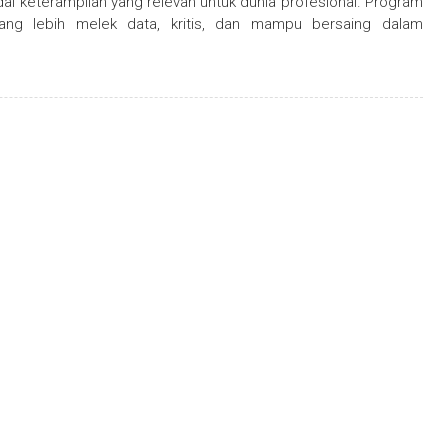
al keterampilan yang relevan untuk dunia profesional. Program
ang lebih melek data, kritis, dan mampu bersaing dalam