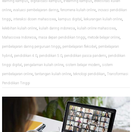
,
,
,
learning kampus
digitalisasi kampus
e-learning kampus
efektivitas kuliah
,
,
,
online
evaluasi pembelajaran daring
fenomena kuliah online
inovasi pendidikan
,
,
,
,
tinggi
interaksi dosen mahasiswa
kampus digital
kekurangan kuliah online
,
,
,
kelebihan kuliah online
kuliah daring indonesia
kuliah online mahasiswa
,
,
,
Mahasiswa Indonesia
masa depan pendidikan tinggi
metode belajar online
,
,
pembelajaran daring perguruan tinggi
pembelajaran fleksibel
pembelajaran
,
,
,
,
hybrid
pendidikan 4.0
pendidikan 5.0
pendidikan pasca pandemi
pendidikan
,
,
,
tinggi digital
pengalaman kuliah online
sistem belajar modern
sistem
,
,
,
pembelajaran online
tantangan kuliah online
teknologi pendidikan
Transformasi
Pendidikan Tinggi