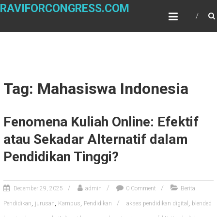
Skip
RAVIFORCONGRESS.COM
to
content
Tag: Mahasiswa Indonesia
Fenomena Kuliah Online: Efektif
atau Sekadar Alternatif dalam
Pendidikan Tinggi?
December 29, 2025
admin
0 Comment
Berita
,
,
,
,
Pendidikan
jurusan
Kampus
Pendidikan
akses pendidikan digital
blended