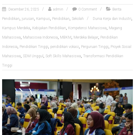
December 26, 2025
admin
0 Comment
Berita
,
,
,
,
,
Pendidikan
jurusan
Kampus
Pendidikan
Sekolah
Dunia Kerja dan Industri
,
,
,
Kampus Merdeka
Kebijakan Pendidikan
Kompetensi Mahasiswa
Magang
,
,
,
,
Mahasiswa
Mahasiswa Indonesia
MBKM
Merdeka Belajar
Pendidikan
,
,
,
,
Indonesia
Pendidikan Tinggi
pendidikan vokasi
Perguruan Tinggi
Proyek Sosial
,
,
,
Mahasiswa
SDM Unggul
Soft Skills Mahasiswa
Transformasi Pendidikan
Tinggi