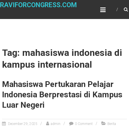
Skip
RAVIFORCONGRESS.COM
to
content
Tag: mahasiswa indonesia di
kampus internasional
Mahasiswa Pertukaran Pelajar
Indonesia Berprestasi di Kampus
Luar Negeri
December 29, 2025
admin
0 Comment
Berita