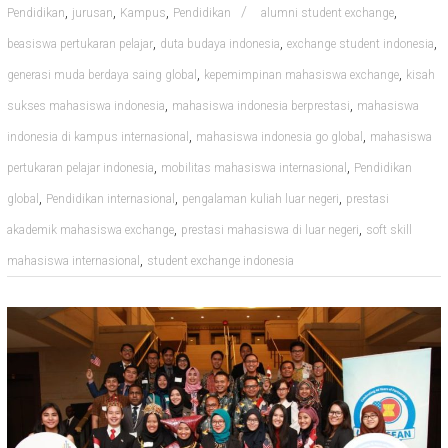
,
,
,
,
Pendidikan
jurusan
Kampus
Pendidikan
alumni student exchange
,
,
,
beasiswa pertukaran pelajar
duta budaya indonesia
exchange student indonesia
,
,
generasi muda berdaya saing global
kepemimpinan mahasiswa exchange
kisah
,
,
sukses mahasiswa indonesia
mahasiswa indonesia berprestasi
mahasiswa
,
,
indonesia di kampus internasional
mahasiswa indonesia go global
mahasiswa
,
,
pertukaran pelajar indonesia
mobilitas mahasiswa internasional
Pendidikan
,
,
,
global
Pendidikan internasional
pengalaman kuliah luar negeri
prestasi
,
,
akademik mahasiswa exchange
prestasi mahasiswa di luar negeri
soft skill
,
mahasiswa internasional
student exchange indonesia