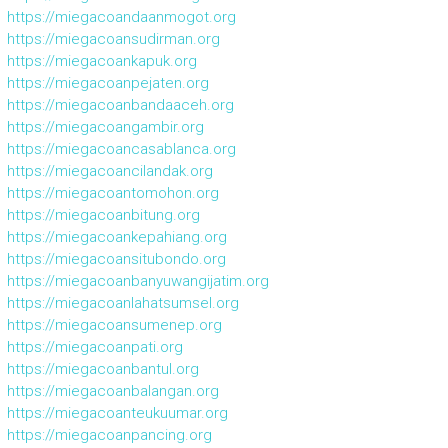
https://miegacoandaanmogot.org
https://miegacoansudirman.org
https://miegacoankapuk.org
https://miegacoanpejaten.org
https://miegacoanbandaaceh.org
https://miegacoangambir.org
https://miegacoancasablanca.org
https://miegacoancilandak.org
https://miegacoantomohon.org
https://miegacoanbitung.org
https://miegacoankepahiang.org
https://miegacoansitubondo.org
https://miegacoanbanyuwangijatim.org
https://miegacoanlahatsumsel.org
https://miegacoansumenep.org
https://miegacoanpati.org
https://miegacoanbantul.org
https://miegacoanbalangan.org
https://miegacoanteukuumar.org
https://miegacoanpancing.org