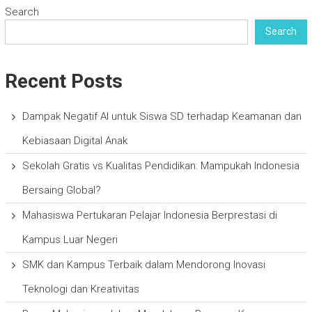
Search
Search
Recent Posts
Dampak Negatif AI untuk Siswa SD terhadap Keamanan dan
Kebiasaan Digital Anak
Sekolah Gratis vs Kualitas Pendidikan: Mampukah Indonesia
Bersaing Global?
Mahasiswa Pertukaran Pelajar Indonesia Berprestasi di
Kampus Luar Negeri
SMK dan Kampus Terbaik dalam Mendorong Inovasi
Teknologi dan Kreativitas