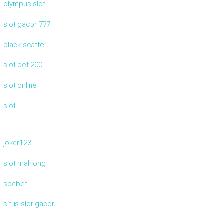
olympus slot
slot gacor 777
black scatter
slot bet 200
slot online
slot
joker123
slot mahjong
sbobet
situs slot gacor