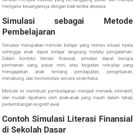
mengatur keuangannya dengan baik ketika dewasa.
Simulasi sebagai Metode
Pembelajaran
Simulasi merupakan metode belajar yang meniru situasi nyata
sehingga anak dapat belajar langsung melalui pengalaman.
Dalam konteks literasi finansial, simulasi dapat berupa
permainan uang, pasar mini, atau kegiatan role-play yang
mengajarkan anak tentang pendapatan, pengeluaran,
menabung, dan berinvestasi secara sederhana.
Metode ini membuat pembelajaran menjadi menarik, interaktif,
dan mudah dipahami oleh anak-anak yang masih dalam tahap
perkembangan kognitif awal.
Contoh Simulasi Literasi Finansial
di Sekolah Dasar