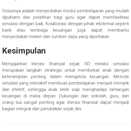
Solusinya adalah menyediakan modul pembelajaran yang mudah
dipahami dan pelatihan bagi guru agar dapat memfasilitasi
simulasi dengan baik. Kolaborasi dengan pihak eksternal seperti
bank atau lembaga keuangan juga dapat membantu
menyediakan materi dan sumber daya yang diperlukan.
Kesimpulan
Mengajarkan literasi finansial sejak SD melalui simulasi
merupakan langkah strategis untuk membekali anak dengan
keterampilan penting dalam mengelola keuangan. Metode
simulasi yang interaktif membuat pembelajaran menjadi menarik
dan efektif, sehingga anak lebih siap menghadapi tantangan
keuangan di masa depan. Dukungan dari sekolah, guru, dan
orang tua sangat penting agar literasi finansial dapat menjadi
bagian integral dari pendidikan sejak dini.