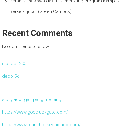
Peran Mahasiswa dalam Mendukung Program Kampus
Berkelanjutan (Green Campus)
Recent Comments
No comments to show.
slot bet 200
depo 5k
slot gacor gampang menang
https://www.goodluckgato.com/
https://www.roundhousechicago.com/