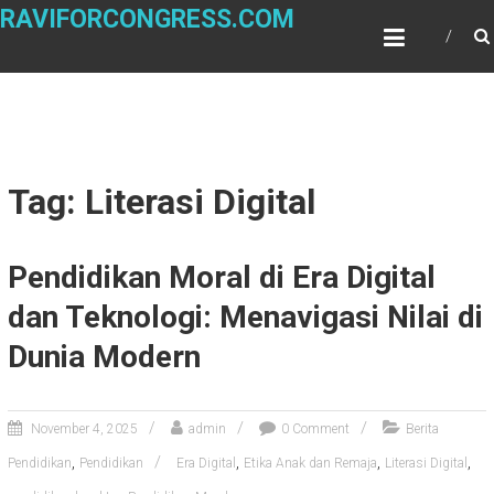
Skip
RAVIFORCONGRESS.COM
to
content
Tag: Literasi Digital
Pendidikan Moral di Era Digital
dan Teknologi: Menavigasi Nilai di
Dunia Modern
November 4, 2025
admin
0 Comment
Berita
,
,
,
,
Pendidikan
Pendidikan
Era Digital
Etika Anak dan Remaja
Literasi Digital