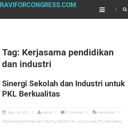
Skip
RAVIFORCONGRESS.COM
to
content
Tag: Kerjasama pendidikan
dan industri
Sinergi Sekolah dan Industri untuk
PKL Berkualitas
May 24, 2025
admin
0 Comment
Pendidikan
,
,
,
Kerjasama pendidikan dan industri
Manfaat PKL untuk siswa
PKL berkualitas