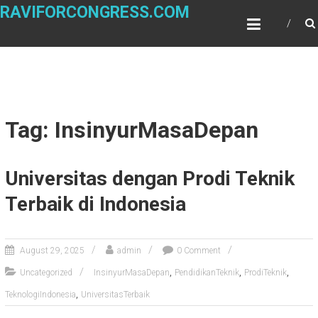
Skip
RAVIFORCONGRESS.COM
to
content
Tag: InsinyurMasaDepan
Universitas dengan Prodi Teknik
Terbaik di Indonesia
August 29, 2025
admin
0 Comment
,
,
,
Uncategorized
InsinyurMasaDepan
PendidikanTeknik
ProdiTeknik
,
TeknologiIndonesia
UniversitasTerbaik