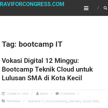
Skip
RAVIFORCONGRESS.COM
to
content
Tag: bootcamp IT
Vokasi Digital 12 Minggu:
Bootcamp Teknik Cloud untuk
Lulusan SMA di Kota Kecil
October 21, 2025
admin
0 Comment
,
,
,
,
Pendidikan
bootcamp IT
cloud computing
kota kecil
lulusan SMA