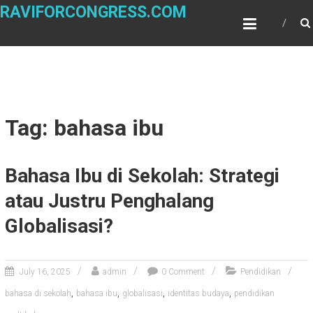
Skip
RAVIFORCONGRESS.COM
to
content
Tag: bahasa ibu
Bahasa Ibu di Sekolah: Strategi
atau Justru Penghalang
Globalisasi?
July 16, 2025
admin
0 Comment
Pendidikan
,
,
,
,
bahasa di sekolah
bahasa ibu
globalisasi
identitas budaya
pendidikan