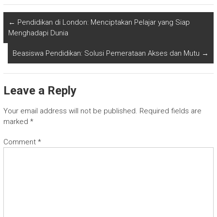
←
Pendidikan di London: Menciptakan Pelajar yang Siap
Menghadapi Dunia
Beasiswa Pendidikan: Solusi Pemerataan Akses dan Mutu
→
Leave a Reply
Your email address will not be published.
Required fields are
marked
*
Comment
*