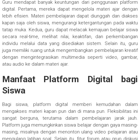
Guru mendapat banyak keuntungan dari penggunaan platform
digital. Pertama, mereka dapat mengelola materi ajar dengan
lebih efisien. Materi pembelajaran dapat diunggah dan diakses
kapan saja oleh siswa, mengurangi ketergantungan pada waktu
tatap muka. Kedua, guru dapat melacak kemajuan belajar siswa
secara real-time, melihat nilai, keaktifan, dan perkembangan
individu melalui data yang disediakan sistem. Selain itu, guru
juga memiliki ruang untuk mengembangkan pembelajaran kreatif
dengan mengintegrasikan multimedia seperti video, gambar,
atau audio ke dalam materi ajar.
Manfaat Platform Digital bagi
Siswa
Bagi siswa, platform digital memberi kemudahan dalam
mengakses materi kapan pun dan di mana pun. Fleksibilitas ini
sangat berguna, terutama dalam pembelajaran jarak jauh.
Platform juga memungkinkan siswa belajar dengan gaya masing-
masing, misalnya dengan menonton ulang video pelajaran atau
mengulang latihan soal. Selain itu, fitur forum atau grup diskusi