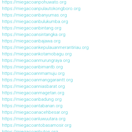
https://miegacoanpohuwato.org
https://miegacoanpulautokongboro.org
https://miegacoanbanyumas.org
https://miegacoanbulukumba.org
https://miegacoanbintang.org
https://miegacoansintangka.org
https://miegacoanbajawa.org
https://miegacoankepulauanmerantiriau.org
https://miegacoankotamobagu.org
https://miegacoanmurungraya.org
https://miegacoanbimantb.org
https://miegacoannmamuju.org
https://miegacoanmanggaraintt.org
https://miegacoanniasbarat.org
https://miegacoanmagetan.org
https://miegacoanbadung.org
https://miegacoantabanan.org
https://miegacoanacehbesar.org
https://miegacoanluwuutara.org
https://miegacoantobasamosir.org
https://miegacoanbuton.org