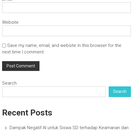
Website
Save my name, email, and website in this browser for the
next time I comment.
Search
Search
Recent Posts
Dampak Negatif AI untuk Siswa SD terhadap Keamanan dan