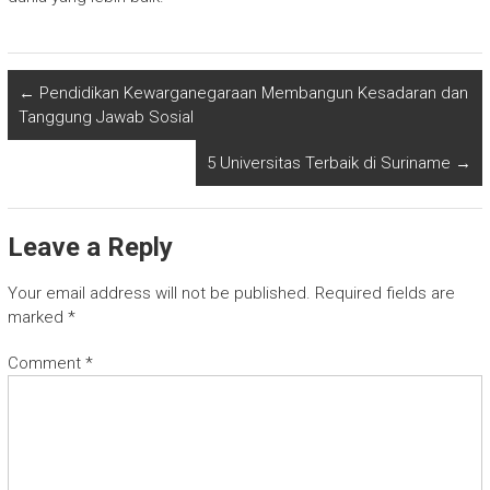
←
Pendidikan Kewarganegaraan Membangun Kesadaran dan
Tanggung Jawab Sosial
5 Universitas Terbaik di Suriname
→
Leave a Reply
Your email address will not be published.
Required fields are
marked
*
Comment
*