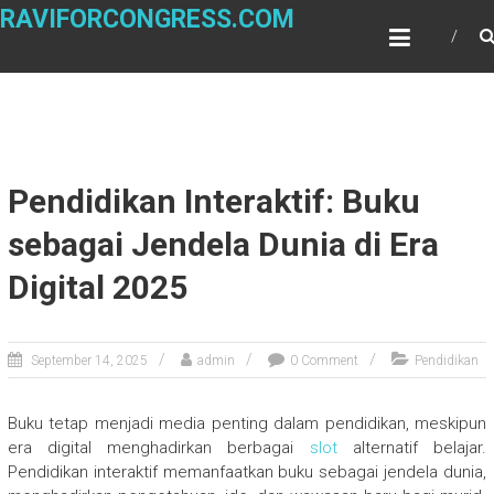
Skip
RAVIFORCONGRESS.COM
to
content
Pendidikan Interaktif: Buku
sebagai Jendela Dunia di Era
Digital 2025
September 14, 2025
admin
0 Comment
Pendidikan
Buku tetap menjadi media penting dalam pendidikan, meskipun
era digital menghadirkan berbagai
slot
alternatif belajar.
Pendidikan interaktif memanfaatkan buku sebagai jendela dunia,