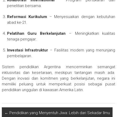
Kolaborasi Internasional
– Program pertukaran dan
penelitian bersama.
Reformasi Kurikulum
– Menyesuaikan dengan kebutuhan
abad ke-21.
Pelatihan Guru Berkelanjutan
– Meningkatkan kualitas
tenaga pengajar.
Investasi Infrastruktur
– Fasilitas modern yang menunjang
pembelajaran.
Sistem pendidikan Argentina mencerminkan semangat
inklusivitas dan kesetaraan, meskipun tantangan masih ada.
Dengan inovasi dan komitmen yang berkelanjutan, negara ini
memiliki peluang untuk memperkuat posisi sebagai pusat
pendidikan unggulan di kawasan Amerika Latin.
←
Pendidikan yang Menyentuh Jiwa: Lebih dari Sekadar Ilmu