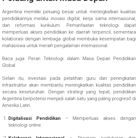
Argentina memiliki peluang besar untuk meningkatkan kualitas
pendidikannya melalui inovasi digital, kerja sama internasional,
dan reformasi kurikulum. Pemanfaatan teknologi dapat
memperluas akses pendidikan ke daerah terpencil, sementara
kolaborasi dengan lembaga global membuka kesempatan bagi
mahasiswa untuk meraih pengalaman internasional.
Baca juga: Peran Teknologi dalam Masa Depan Pendidikan
Global
Selain itu, investasi pada pelatihan guru dan peningkatan
infrastruktur akan membantu meningkatkan kualitas pendidikan
secara keseluruhan. Dengan strategi yang tepat, pendidikan
Argentina berpotensi menjadi salah satu yang paling progresif di
Amerika Latin.
Digitalisasi Pendidikan
– Memperluas akses dengan
teknologi online.