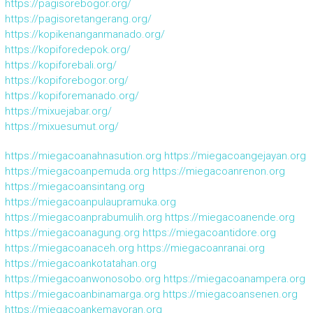
https://pagisorebogor.org/
https://pagisoretangerang.org/
https://kopikenanganmanado.org/
https://kopiforedepok.org/
https://kopiforebali.org/
https://kopiforebogor.org/
https://kopiforemanado.org/
https://mixuejabar.org/
https://mixuesumut.org/
https://miegacoanahnasution.org
https://miegacoangejayan.org
https://miegacoanpemuda.org
https://miegacoanrenon.org
https://miegacoansintang.org
https://miegacoanpulaupramuka.org
https://miegacoanprabumulih.org
https://miegacoanende.org
https://miegacoanagung.org
https://miegacoantidore.org
https://miegacoanaceh.org
https://miegacoanranai.org
https://miegacoankotatahan.org
https://miegacoanwonosobo.org
https://miegacoanampera.org
https://miegacoanbinamarga.org
https://miegacoansenen.org
https://miegacoankemayoran.org