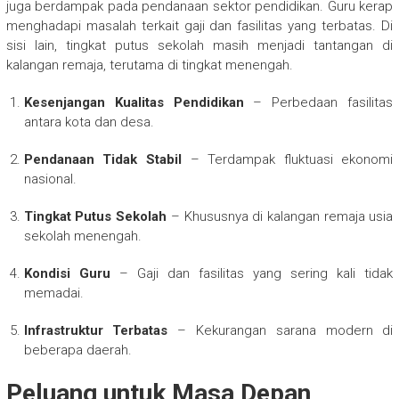
juga berdampak pada pendanaan sektor pendidikan. Guru kerap
menghadapi masalah terkait gaji dan fasilitas yang terbatas. Di
sisi lain, tingkat putus sekolah masih menjadi tantangan di
kalangan remaja, terutama di tingkat menengah.
Kesenjangan Kualitas Pendidikan
– Perbedaan fasilitas
antara kota dan desa.
Pendanaan Tidak Stabil
– Terdampak fluktuasi ekonomi
nasional.
Tingkat Putus Sekolah
– Khususnya di kalangan remaja usia
sekolah menengah.
Kondisi Guru
– Gaji dan fasilitas yang sering kali tidak
memadai.
Infrastruktur Terbatas
– Kekurangan sarana modern di
beberapa daerah.
Peluang untuk Masa Depan