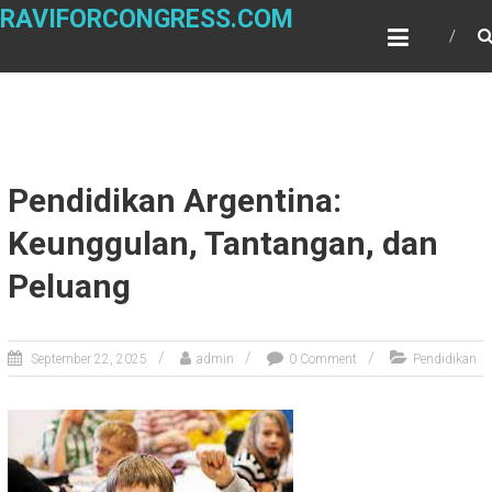
Skip
RAVIFORCONGRESS.COM
to
content
Pendidikan Argentina:
Keunggulan, Tantangan, dan
Peluang
September 22, 2025
admin
0 Comment
Pendidikan