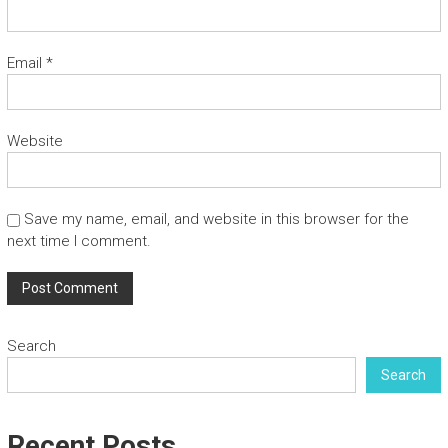
Email
*
Website
Save my name, email, and website in this browser for the
next time I comment.
Search
Search
Recent Posts