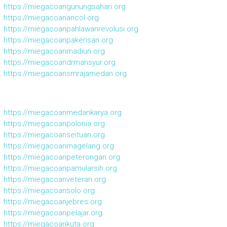
https://miegacoangunungsahari.org
https://miegacoanancol.org
https://miegacoanpahlawanrevolusi.org
https://miegacoanpakerisan.org
https://miegacoanmadiun.org
https://miegacoandrmansyur.org
https://miegacoansmrajamedan.org
https://miegacoanmedankarya.org
https://miegacoanpolonia.org
https://miegacoanseituan.org
https://miegacoanmagelang.org
https://miegacoanpeterongan.org
https://miegacoanpamularsih.org
https://miegacoanveteran.org
https://miegacoansolo.org
https://miegacoanjebres.org
https://miegacoanpelajar.org
https://miegacoankuta.org