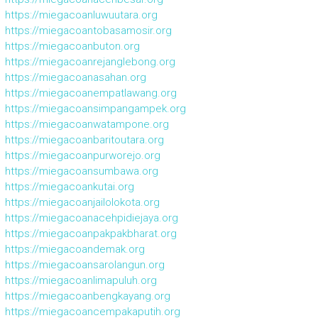
https://miegacoanluwuutara.org
https://miegacoantobasamosir.org
https://miegacoanbuton.org
https://miegacoanrejanglebong.org
https://miegacoanasahan.org
https://miegacoanempatlawang.org
https://miegacoansimpangampek.org
https://miegacoanwatampone.org
https://miegacoanbaritoutara.org
https://miegacoanpurworejo.org
https://miegacoansumbawa.org
https://miegacoankutai.org
https://miegacoanjailolokota.org
https://miegacoanacehpidiejaya.org
https://miegacoanpakpakbharat.org
https://miegacoandemak.org
https://miegacoansarolangun.org
https://miegacoanlimapuluh.org
https://miegacoanbengkayang.org
https://miegacoancempakaputih.org