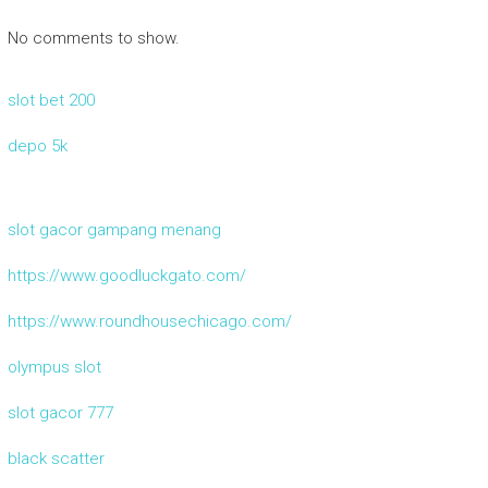
No comments to show.
slot bet 200
depo 5k
slot gacor gampang menang
https://www.goodluckgato.com/
https://www.roundhousechicago.com/
olympus slot
slot gacor 777
black scatter