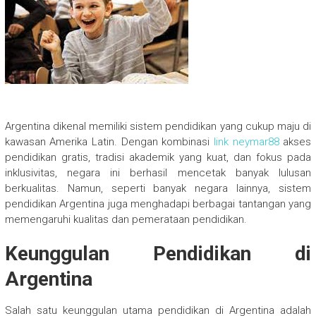
Argentina dikenal memiliki sistem pendidikan yang cukup maju di
kawasan Amerika Latin. Dengan kombinasi
link neymar88
akses
pendidikan gratis, tradisi akademik yang kuat, dan fokus pada
inklusivitas, negara ini berhasil mencetak banyak lulusan
berkualitas. Namun, seperti banyak negara lainnya, sistem
pendidikan Argentina juga menghadapi berbagai tantangan yang
memengaruhi kualitas dan pemerataan pendidikan.
Keunggulan Pendidikan di
Argentina
Salah satu keunggulan utama pendidikan di Argentina adalah