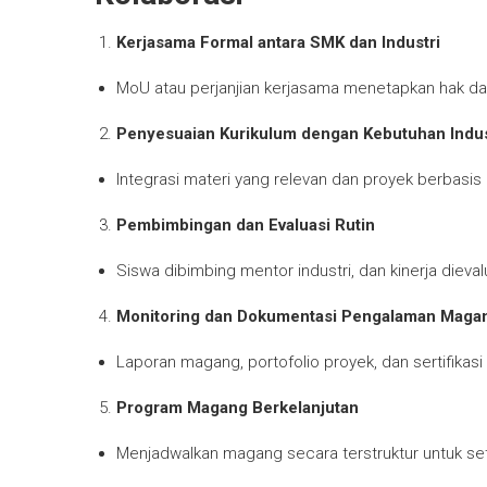
Kerjasama Formal antara SMK dan Industri
MoU atau perjanjian kerjasama menetapkan hak da
Penyesuaian Kurikulum dengan Kebutuhan Indus
Integrasi materi yang relevan dan proyek berbasis 
Pembimbingan dan Evaluasi Rutin
Siswa dibimbing mentor industri, dan kinerja dieval
Monitoring dan Dokumentasi Pengalaman Maga
Laporan magang, portofolio proyek, dan sertifikasi
Program Magang Berkelanjutan
Menjadwalkan magang secara terstruktur untuk se