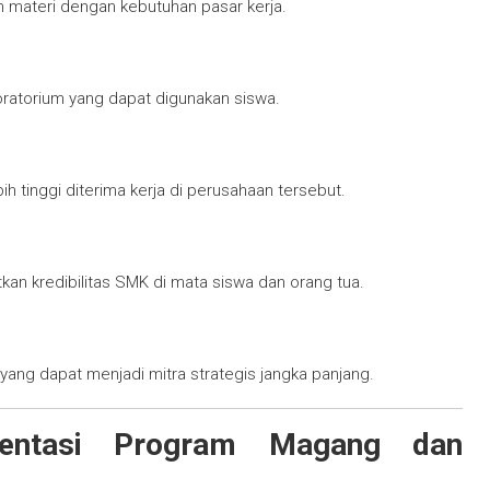
 materi dengan kebutuhan pasar kerja.
boratorium yang dapat digunakan siswa.
h tinggi diterima kerja di perusahaan tersebut.
n kredibilitas SMK di mata siswa dan orang tua.
ng dapat menjadi mitra strategis jangka panjang.
mentasi Program Magang dan