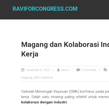
Skip
to
RAVIFORCONGRESS.COM
content
Magang dan Kolaborasi In
Kerja
November 8, 2025
admin
0 Comment
,
magang
SMK Indonesia
Sekolah Menengah Kejuruan (SMK) berfokus pada pe
kerja. Salah satu strategi paling efektif untuk meni
kolaborasi dengan industri
.