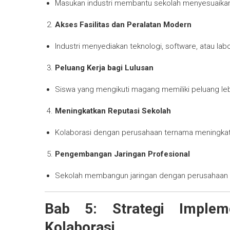
Masukan industri membantu sekolah menyesuaikan
Akses Fasilitas dan Peralatan Modern
Industri menyediakan teknologi, software, atau la
Peluang Kerja bagi Lulusan
Siswa yang mengikuti magang memiliki peluang lebi
Meningkatkan Reputasi Sekolah
Kolaborasi dengan perusahaan ternama meningkatka
Pengembangan Jaringan Profesional
Sekolah membangun jaringan dengan perusahaan ya
Bab 5: Strategi Imple
Kolaborasi