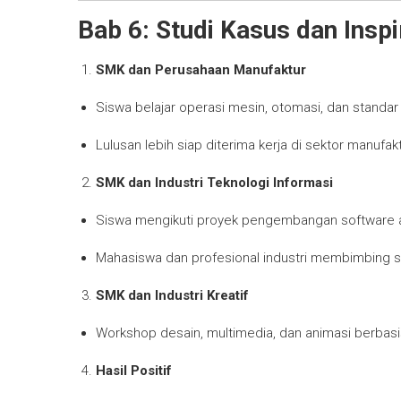
Bab 6: Studi Kasus dan Inspi
SMK dan Perusahaan Manufaktur
Siswa belajar operasi mesin, otomasi, dan standar
Lulusan lebih siap diterima kerja di sektor manufakt
SMK dan Industri Teknologi Informasi
Siswa mengikuti proyek pengembangan software ata
Mahasiswa dan profesional industri membimbing s
SMK dan Industri Kreatif
Workshop desain, multimedia, dan animasi berbasis
Hasil Positif