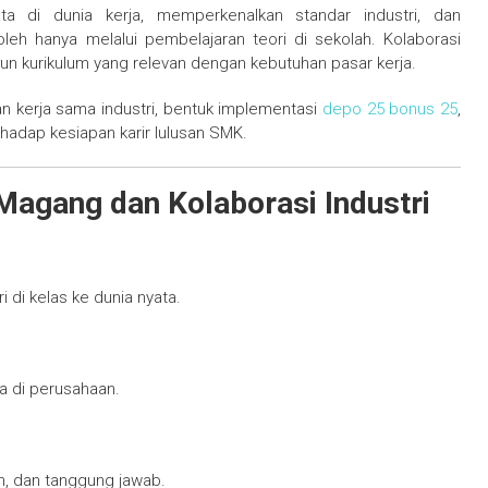
 di dunia kerja, memperkenalkan standar industri, dan
leh hanya melalui pembelajaran teori di sekolah. Kolaborasi
 kurikulum yang relevan dengan kebutuhan pasar kerja.
 kerja sama industri, bentuk implementasi
depo 25 bonus 25
,
hadap kesiapan karir lulusan SMK.
Magang dan Kolaborasi Industri
 di kelas ke dunia nyata.
a di perusahaan.
in, dan tanggung jawab.