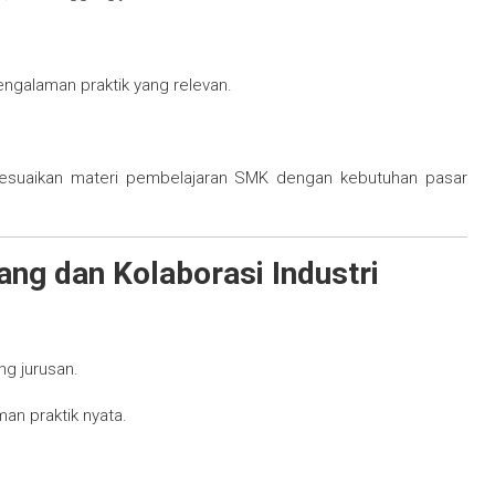
engalaman praktik yang relevan.
esuaikan materi pembelajaran SMK dengan kebutuhan pasar
ng dan Kolaborasi Industri
ng jurusan.
an praktik nyata.