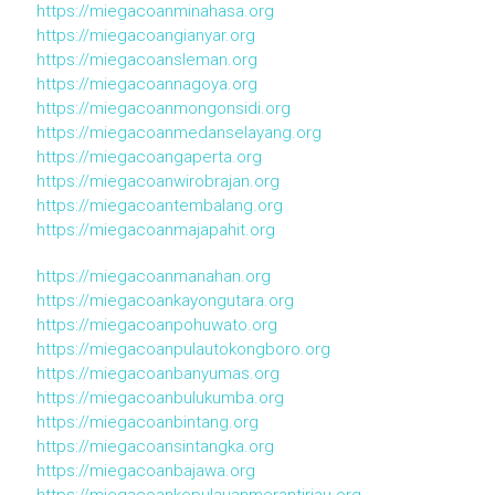
https://miegacoanminahasa.org
https://miegacoangianyar.org
https://miegacoansleman.org
https://miegacoannagoya.org
https://miegacoanmongonsidi.org
https://miegacoanmedanselayang.org
https://miegacoangaperta.org
https://miegacoanwirobrajan.org
https://miegacoantembalang.org
https://miegacoanmajapahit.org
https://miegacoanmanahan.org
https://miegacoankayongutara.org
https://miegacoanpohuwato.org
https://miegacoanpulautokongboro.org
https://miegacoanbanyumas.org
https://miegacoanbulukumba.org
https://miegacoanbintang.org
https://miegacoansintangka.org
https://miegacoanbajawa.org