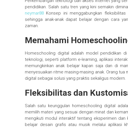
Perkembangan teknologi dan akses internet yang se
pendidikan. Salah satu tren yang kini semakin dimina
neymar88
Konsep ini menggabungkan fleksibilitas 
sehingga anak-anak dapat belajar dengan cara yang
zaman.
Memahami Homeschooling
Homeschooling digital adalah model pendidikan 
teknologi, seperti platform e-learning, aplikasi intera
memungkinkan anak belajar kapan saja dan di mana
menyesuaikan ritme masing-masing anak. Orang tua m
digital sebagai solusi yang praktis sekaligus modern.
Fleksibilitas dan Kustomi
Salah satu keunggulan homeschooling digital adala
memilih materi yang sesuai dengan minat dan kemampu
mengikuti modul interaktif tentang eksperimen dan k
belajar desain grafis atau musik melalui aplikasi 