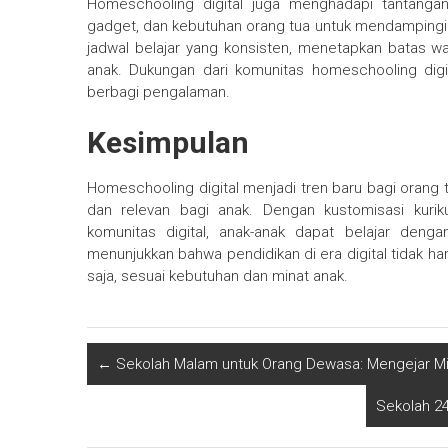
Homeschooling digital juga menghadapi tantangan,
gadget, dan kebutuhan orang tua untuk mendampingi s
jadwal belajar yang konsisten, menetapkan batas w
anak. Dukungan dari komunitas homeschooling di
berbagi pengalaman.
Kesimpulan
Homeschooling digital menjadi tren baru bagi orang tu
dan relevan bagi anak. Dengan kustomisasi kuriku
komunitas digital, anak-anak dapat belajar deng
menunjukkan bahwa pendidikan di era digital tidak ha
saja, sesuai kebutuhan dan minat anak.
←
Sekolah Malam untuk Orang Dewasa: Mengejar Mi
Sekolah 2