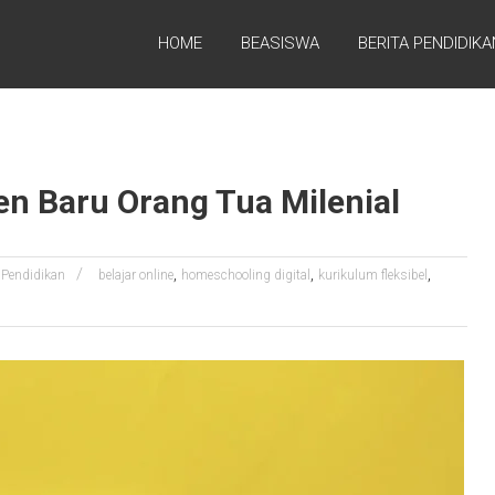
HOME
BEASISWA
BERITA PENDIDIKA
en Baru Orang Tua Milenial
,
,
,
Pendidikan
belajar online
homeschooling digital
kurikulum fleksibel