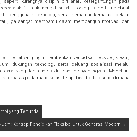
 seperti kurangnya disiplin diri anak, ketergantungan pada
ecara aktif. Untuk mengatasi hal ini, orang tua perlu membuat
aktu penggunaan teknologi, serta memantau kemajuan belajar
gital juga sangat membantu dalam membangun motivasi dan
a milenial yang ingin memberikan pendidikan fleksibel, kreatif,
lum, dukungan teknologi, serta peluang sosialisasi melalui
an cara yang lebih interaktif dan menyenangkan. Model ini
rus terbatas pada ruang kelas, tetapi bisa berlangsung di mana
mpi yang Tertunda
4 Jam: Konsep Pendidikan Fleksibel untuk Generasi Modern
→