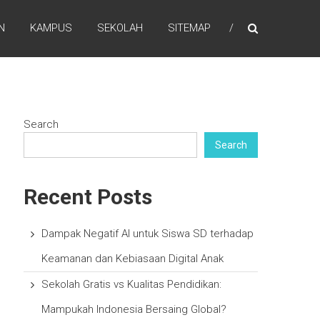
N
KAMPUS
SEKOLAH
SITEMAP
Search
Search
Recent Posts
Dampak Negatif AI untuk Siswa SD terhadap
Keamanan dan Kebiasaan Digital Anak
Sekolah Gratis vs Kualitas Pendidikan:
Mampukah Indonesia Bersaing Global?