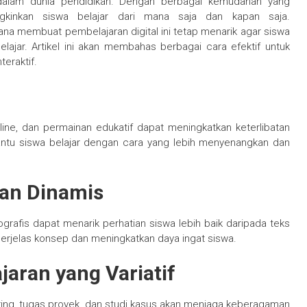
g dalam dunia pendidikan. Dengan berbagai kemudahan yang
gkinkan siswa belajar dari mana saja dan kapan saja.
na membuat pembelajaran digital ini tetap menarik agar siswa
ajar. Artikel ini akan membahas berbagai cara efektif untuk
eraktif.
line, dan permainan edukatif dapat meningkatkan keterlibatan
antu siswa belajar dengan cara yang lebih menyenangkan dan
dan Dinamis
rafis dapat menarik perhatian siswa lebih baik daripada teks
jelas konsep dan meningkatkan daya ingat siswa.
aran yang Variatif
ing, tugas proyek, dan studi kasus akan menjaga keberagaman