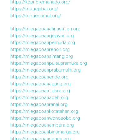
https://kopiforemanado.org/
https://mixuejabar.org/
https://mixuesumut.org/
https://miegacoanahnasution.org
https://miegacoangejayan.org
https://miegacoanpemuda.org
https://miegacoanrenon.org
https://miegacoansintang.org
https://miegacoanpulaupramuka.org
https://miegacoanprabumulih.org
https://miegacoanende.org
https://miegacoanagung.org
https://miegacoantidore.org
https://miegacoanaceh.org
https://miegacoanranai.org
https://miegacoankotatahan.org
https://miegacoanwonosobo.org
https://miegacoanampera.org
https://miegacoanbinamarga.org
https://miegacoansenen.org