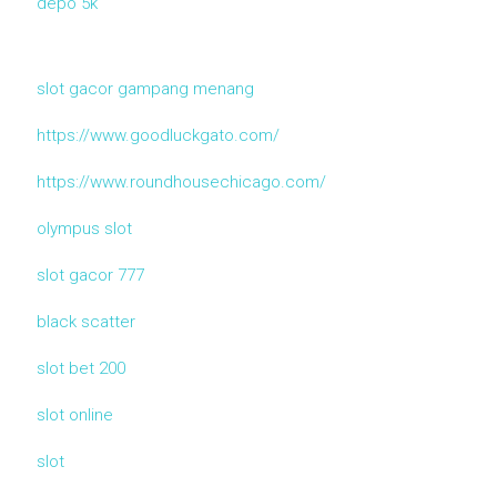
depo 5k
slot gacor gampang menang
https://www.goodluckgato.com/
https://www.roundhousechicago.com/
olympus slot
slot gacor 777
black scatter
slot bet 200
slot online
slot