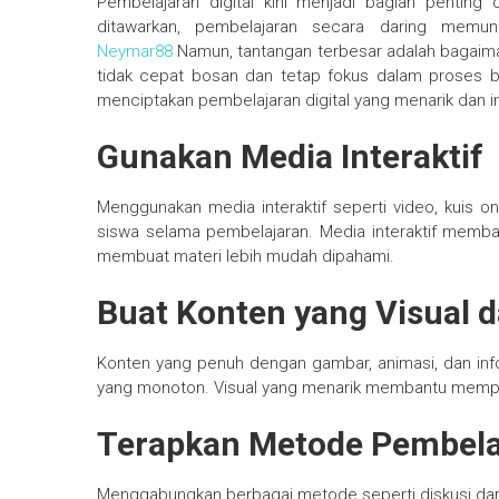
Pembelajaran digital kini menjadi bagian pentin
ditawarkan, pembelajaran secara daring memun
Neymar88
Namun, tantangan terbesar adalah bagaima
tidak cepat bosan dan tetap fokus dalam proses bel
menciptakan pembelajaran digital yang menarik dan int
Gunakan Media Interaktif
Menggunakan media interaktif seperti video, kuis on
siswa selama pembelajaran. Media interaktif memb
membuat materi lebih mudah dipahami.
Buat Konten yang Visual 
Konten yang penuh dengan gambar, animasi, dan infog
yang monoton. Visual yang menarik membantu memper
Terapkan Metode Pembelaj
Menggabungkan berbagai metode seperti diskusi dar