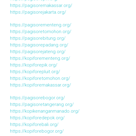
https://pagisoremakassar.org/
https://pagisorejakarta.org/
https://pagisorementeng.org/
https://pagisoretomohon.org/
https://pagisorebitung.org/
https://pagisorepadang.org/
https://pagisorejateng.org/
https://kopiforementeng.org/
https://kopiforepik.org/
https://kopiforepluit.org/
https://kopiforetomohon.org/
https://kopiforemakassar.org/
https://pagisorebogor.org/
https://pagisoretangerang.org/
https://kopikenanganmanado.org/
https://kopiforedepok.org/
https://kopiforebali.org/
https://kopiforebogor.org/